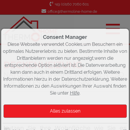
+49 (0)160 7060 601
office@thermoline-home.de
Consent Manager
Diese Webseite verwendet Cookies,um Besuchern ein
optimales Nutzererlebnis zu bieten. Bestimmte Inhalte von
Drittanbietern werden nur angezeigt,wenn die
DECKENHEIZUNG
entsprechende Option aktiviert ist. Die Datenverarbeitung
kann dann auch in einem Drittland erfolgen. Weitere
NATÜRLICHE WÄRME VON OBEN - SO
Informationen hierzu in der Datenschutzerklärung. Weitere
WIE WIR ES GEWOHNT SIND
Informationen zu den Auswirkungen Ihrer Auswahl finden
Sie unter
Hilfe
.
UNSICHTBAR UND LAUTLOS
Nutzen Sie Ihre Wohnfläche wie Sie es